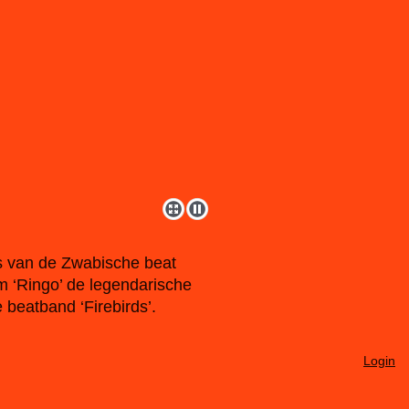
is van de Zwabische beat
am ‘Ringo’ de legendarische
 beatband ‘Firebirds’.
Login