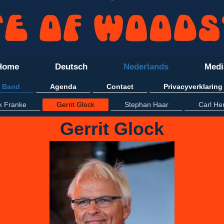
Home
Deutsch
Nederlands
Medi
Band
Agenda
Contact
Privacyverklaring
ix Franke
Gerrit Glock
Stephan Haar
Carl Her
Gerrit Glock