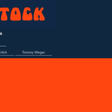
a
rlich
Tommy Weger